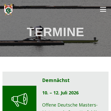
Skip
Menu
to
content
TERMINE
ÜBER UNS
MELDUNGEN
JUGEND- & LEISTUNGS­RUDERN
BREITEN­SPORT
TERMINE
GASTRO­NOMIE
Demnächst
10. – 12. Juli 2026
Offene Deutsche Masters-