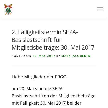
Skip
Menu
to
content
ÜBER UNS
MELDUNGEN
2. Fälligkeitstermin SEPA-
Basislastschrift für
Mitgliedsbeiträge: 30. Mai 2017
JUGEND- & LEISTUNGS­RUDERN
POSTED ON
20. MAY 2017
BY
MARK JACQUEMIN
BREITEN­SPORT
TERMINE
GASTRO­NOMIE
Liebe Mitglieder der FRGO,
am 20. Mai sind die SEPA-
Basislastschriften der Mitgliedsbeiträge
mit Fälligkeit 30. Mai 2017 bei der