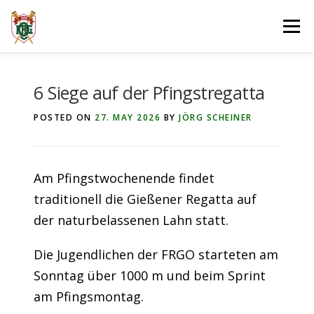
Skip
Menu
to
content
ÜBER UNS
MELDUNGEN
6 Siege auf der Pfingstregatta
POSTED ON
27. MAY 2026
BY
JÖRG SCHEINER
JUGEND- & LEISTUNGS­RUDERN
Am Pfingstwochenende findet
BREITEN­SPORT
TERMINE
GASTRO­NOMIE
traditionell die Gießener Regatta auf
der naturbelassenen Lahn statt.
Die Jugendlichen der FRGO starteten am
Sonntag über 1000 m und beim Sprint
am Pfingsmontag.