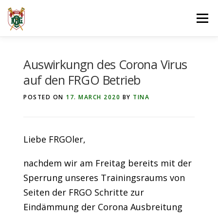
Skip
Menu
to
content
ÜBER UNS
MELDUNGEN
Auswirkungn des Corona Virus
auf den FRGO Betrieb
JUGEND- & LEISTUNGS­RUDERN
POSTED ON
17. MARCH 2020
BY
TINA
BREITEN­SPORT
TERMINE
GASTRO­NOMIE
Liebe FRGOler,
nachdem wir am Freitag bereits mit der
Sperrung unseres Trainingsraums von
Seiten der FRGO Schritte zur
Eindämmung der Corona Ausbreitung