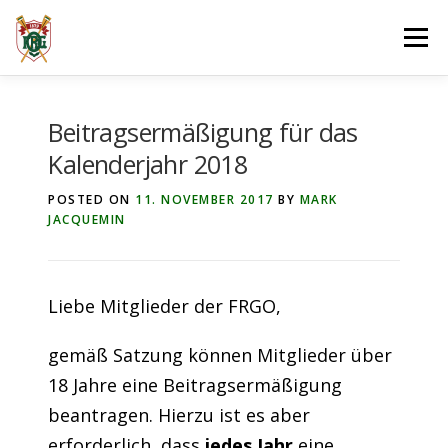
Skip
Menu
to
content
ÜBER UNS
MELDUNGEN
Beitragsermäßigung für das
Kalenderjahr 2018
JUGEND- & LEISTUNGS­RUDERN
POSTED ON
11. NOVEMBER 2017
BY
MARK
JACQUEMIN
BREITEN­SPORT
TERMINE
GASTRO­NOMIE
Liebe Mitglieder der FRGO,
gemäß Satzung können Mitglieder über
18 Jahre eine Beitragsermäßigung
beantragen. Hierzu ist es aber
erforderlich, dass
jedes Jahr
eine