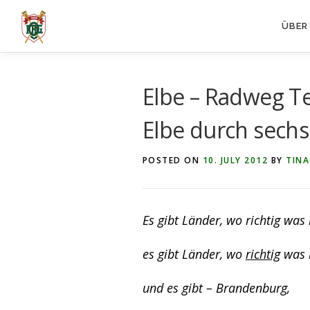
Skip
ÜBER
to
content
Elbe – Radweg Te
Elbe durch sech
POSTED ON
10. JULY 2012
BY
TINA
Es gibt Länder, wo richtig was l
es gibt Länder, wo
richtig
was l
und es gibt – Brandenburg,