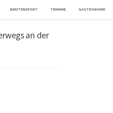
BREITEN­SPORT
TERMINE
GASTRO­NOMIE
terwegs an der