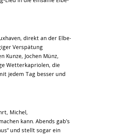
xhaven, direkt an der Elbe-
giger Verspätung
n Kunze, Jochen Münz,
ige Wetterkapriolen, die
mit jedem Tag besser und
rt, Michel,
machen kann. Abends gab’s
s“ und stellt sogar ein