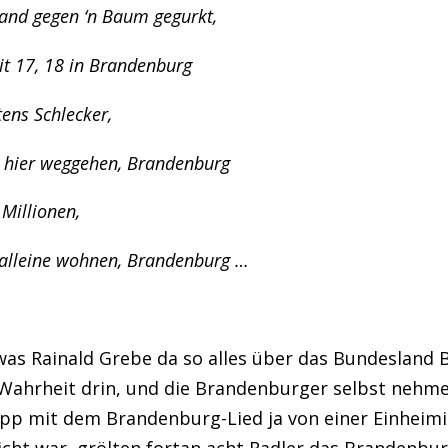
and gegen ‘n Baum gegurkt,
t 17, 18 in Brandenburg
tens Schlecker,
n hier weggehen, Brandenburg
 Millionen,
 alleine wohnen, Brandenburg …
 was Rainald Grebe da so alles über das Bundesland 
l Wahrheit drin, und die Brandenburger selbst nehm
Tipp mit dem Brandenburg-Lied ja von einer Einhe
cht war, grölten fortan acht Radler das Brandenburg