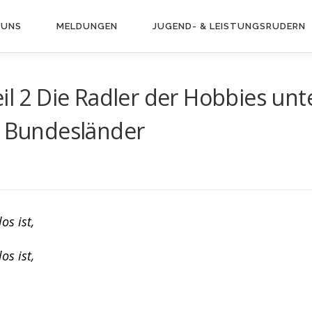
 UNS
MELDUNGEN
JUGEND- & LEISTUNGS­RUDERN
il 2 Die Radler der Hobbies un
s Bundesländer
os ist,
os ist,