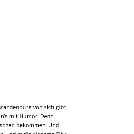
Brandenburg von sich gibt.
en’s mit Humor. Denn
imischen bekommen. Und
-Lied in die einsame Elbe-