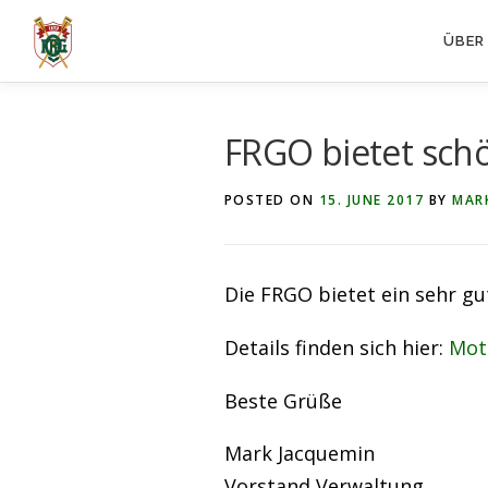
Skip
ÜBER
to
content
FRGO bietet sch
POSTED ON
15. JUNE 2017
BY
MAR
Die FRGO bietet ein sehr g
Details finden sich hier:
Mot
Beste Grüße
Mark Jacquemin
Vorstand Verwaltung