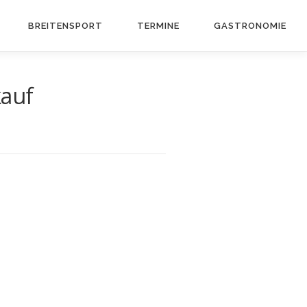
BREITEN­SPORT
TERMINE
GASTRO­NOMIE
kauf