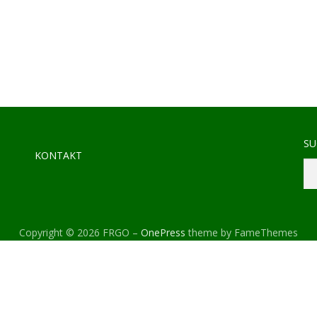
SU
KONTAKT
Copyright © 2026 FRGO
–
OnePress
theme by FameThemes