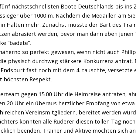
ünf nächstschnellsten Boote Deutschlands bis ins Z
sieger über 1000 m. Nachdem die Medaillen am Si
ein Halten mehr. Zunächst musste der Bart des Trai
itzen abrasiert werden, bevor man dann eben jenen 
e “badete”.
nähernd so perfekt gewesen, wenn nicht auch Phili
ie physisch durchweg stärkere Konkurrenz antrat. M
 Endspurt fast noch mit dem 4. tauschte, versetzte e
gt höchsten Respekt.
inerteam gegen 15.00 Uhr die Heimreise antraten, a
gen 20 Uhr ein überaus herzlicher Empfang von etwa
hlreichen Vereinsmitgliedern, bereitet werden würd
ächters konnten alle Ruderer diesen tollen Tag no
klich beenden. Trainer und Aktive möchten sich an d