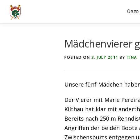
Skip
ÜBER
to
content
Mädchenvierer g
POSTED ON
3. JULY 2011
BY
TINA
Unsere fünf Mädchen haben
Der Vierer mit Marie Pereir
Kilthau hat klar mit andert
Bereits nach 250 m Renndist
Angriffen der beiden Boote 
Zwischenspurts entgegen un